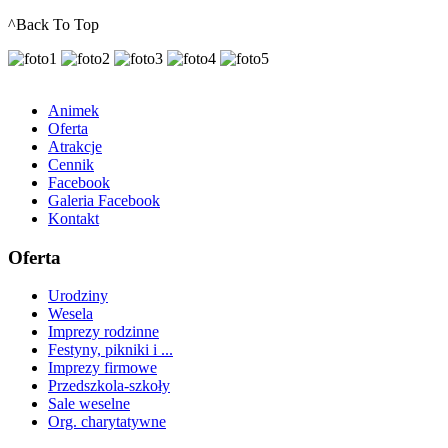
^Back To Top
Animek
Oferta
Atrakcje
Cennik
Facebook
Galeria Facebook
Kontakt
Oferta
Urodziny
Wesela
Imprezy rodzinne
Festyny, pikniki i ...
Imprezy firmowe
Przedszkola-szkoły
Sale weselne
Org. charytatywne