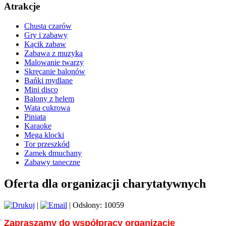
Atrakcje
Chusta czarów
Gry i zabawy
Kącik zabaw
Zabawa z muzyką
Malowanie twarzy
Skręcanie balonów
Bańki mydlane
Mini disco
Balony z helem
Wata cukrowa
Piniata
Karaoke
Mega klocki
Tor przeszkód
Zamek dmuchany
Zabawy taneczne
Oferta dla organizacji charytatywnych
|
| Odsłony: 10059
Zapraszamy do współpracy organizacje