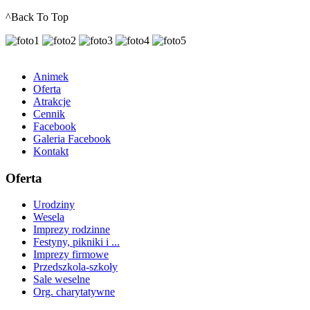
^Back To Top
Animek
Oferta
Atrakcje
Cennik
Facebook
Galeria Facebook
Kontakt
Oferta
Urodziny
Wesela
Imprezy rodzinne
Festyny, pikniki i ...
Imprezy firmowe
Przedszkola-szkoły
Sale weselne
Org. charytatywne