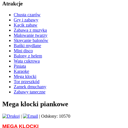
Atrakcje
Chusta czarów
Gry i zabawy
Kącik zabaw
Zabawa z muzyką
Malowanie twarzy
Skręcanie balonów
Bańki mydlane
Mini disco
Balony z helem
Wata cukrowa
Piniata
Karaoke
Mega klocki
Tor przeszkód
Zamek dmuchany
Zabawy taneczne
Mega klocki piankowe
|
| Odsłony: 10570
MEGA KLOCKI