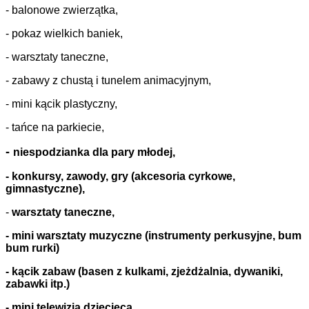
- balonowe zwierzątka,
- pokaz wielkich baniek,
- warsztaty taneczne,
- zabawy z chustą i tunelem animacyjnym,
- mini kącik plastyczny,
- tańce na parkiecie,
-
niespodzianka dla pary młodej,
- konkursy, zawody, gry (akcesoria cyrkowe,
gimnastyczne),
-
warsztaty taneczne,
-
mini warsztaty muzyczne (instrumenty perkusyjne, bum
bum rurki)
- kącik zabaw (basen z kulkami, zjeżdżalnia, dywaniki,
zabawki itp.)
- mini telewizja dziecięca.