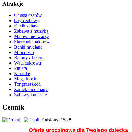
Atrakcje
Chusta czarów
Gry i zabawy
Kącik zabaw
Zabawa z muzyką
Malowanie twarzy
Skręcanie balonów
Bańki mydlane
Mini disco
Balony z helem
Wata cukrowa
Piniata
Karaoke
Mega klocki
Tor przeszkód
Zamek dmuchany
Zabawy taneczne
Cennik
|
| Odsłony: 15839
Oferta urodzinowa dla Twojego dziecka