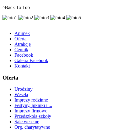
^Back To Top
Animek
Oferta
Atrakcje
Cennik
Facebook
Galeria Facebook
Kontakt
Oferta
Urodziny
Wesela
Imprezy rodzinne
Festyny, pikniki i ...
Imprezy firmowe
Przedszkola-szkoły
Sale weselne
Org. charytatywne