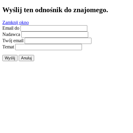
Wyślij ten odnośnik do znajomego.
Zamknij okno
Email do
Nadawca
Twój email
Temat
Wyślij
Anuluj